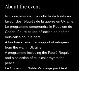
About the event
Nous organisons une collecte de fonds en 
faveur des réfugiés de la guerre en Ukraine.
Le programme comprendra le Requiem de 
Gabriel Fauré et une sélection de prières 
musicales pour la paix. 
A fundraiser event in support of refugees 
from the war in Ukraine.
A programme including the Fauré Requiem 
and a selection of musical prayers for 
peace. 
Le Choeur du Noble Val dirigé par Geof 
Cryer ave Wilfried Kathemann (orgue).
Manifestation organisée par L'Atelier des 
Arts du Noble Val.