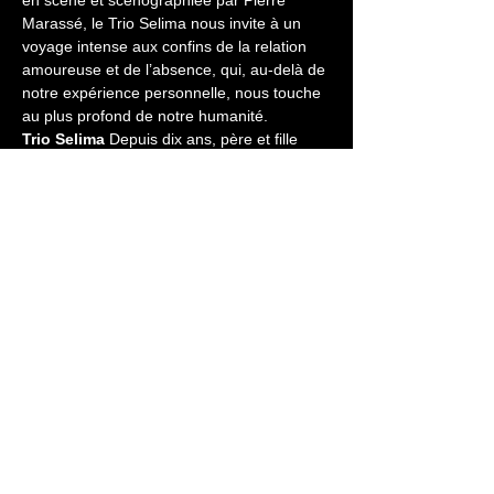
en scène et scénographiée par Pierre 
Marassé, le Trio Selima nous invite à un 
voyage intense aux confins de la relation 
amoureuse et de l’absence, qui, au-delà de 
notre expérience personnelle, nous touche 
au plus profond de notre humanité. 
Trio Selima
 Depuis dix ans, père et fille 
(Serge et Lise) recherchent, adaptent, et 
interprètent les troubadours occitans, les 
maîtres de la Renaissance, ou le folklore 
espagnol, à travers des œuvres majeures, 
inédites, ou peu connues. Le Trio Selima 
naît en 2016, avec l’arrivée de Marie-Laure 
Levallois qui vient enrichir le duo de…
Show More
Share this event