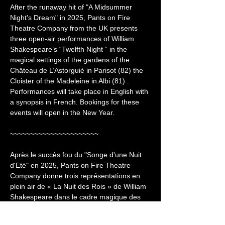
After the runaway hit of "A Midsummer 
Night's Dream" in 2025, Pants on Fire 
Theatre Company from the UK presents 
three open-air performances of William 
Shakespeare’s “Twelfth Night “ in the 
magical settings of the gardens of the 
Château de L’Astorguié in Parisot (82) the 
Cloister of the Madeleine in Albi (81) . 
Performances will take place in English with 
a synopsis in French. Bookings for these 
events will open in the New Year.
~~~~~~~~~~~~~~~~~~~~~~
Après le succès fou du "Songe d'une Nuit 
d'Eté" en 2025, Pants on Fire Theatre 
Company donne trois représentations en 
plein air de « La Nuit des Rois » de William 
Shakespeare dans le cadre magique des 
jardins du Château de l'Astorguié à Parisot 
(82) et le Cloître de la Madeleine à Albi 